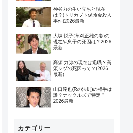
神谷力の生い立ちと現在
は？(トリカブト保険金殺人
事件)2026最新
大塚 悦子(草刈正雄の妻)の
現在や息子の死因は？2026
最新
高須 力弥の現在は退職？高
須シヅの死因って？(2026
最新)
山口達也(Rの法則)の相手は
誰？ナックルズで特定？
2026最新
カテゴリー