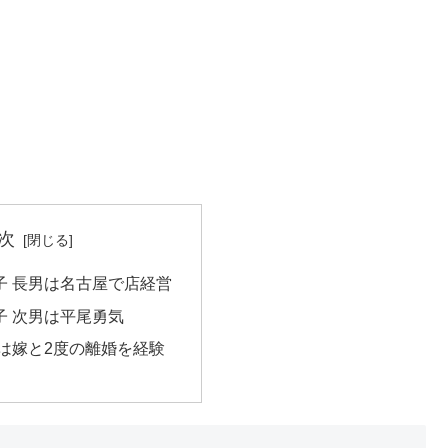
次
子 長男は名古屋で店経営
子 次男は平尾勇気
は嫁と2度の離婚を経験