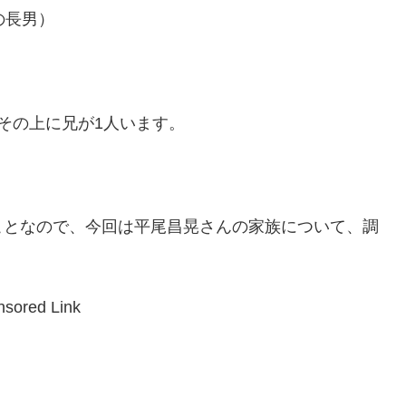
の長男）
その上に兄が1人います。
ことなので、今回は平尾昌晃さんの家族について、調
sored Link