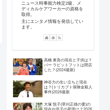
ニュース時事能力検定2級、メ
ディカルケアワーカーの資格を
取得。
主にエンタメ情報を発信してい
ます。
高橋 東吾の現在と子供は？
バー ラビットフットは閉店
した？(2024最新)
神谷力の生い立ちと現在
は？(トリカブト保険金殺人
事件)2026最新
大塚 悦子(草刈正雄の妻)の
現在や息子の死因は？2026