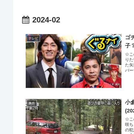
2024-02
ゴ
テレビ
子？
☆こ
りた
た矢
バー
小
事件
(2
☆こ
咲ち
の犯