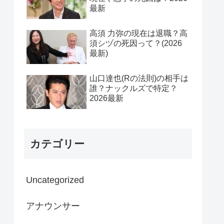
最新
高須 力弥の現在は退職？高
須シヅの死因って？(2026
最新)
山口達也(Rの法則)の相手は
誰？ナックルズで特定？
2026最新
カテゴリー
Uncategorized
アナウンサー