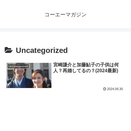
コーエーマガジン
Uncategorized
宮崎謙介と加藤鮎子の子供は何
Uncategorized
人？再婚してるの？(2024最新)
2024.09.30