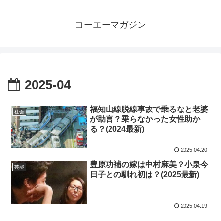
コーエーマガジン
2025-04
福知山線脱線事故で乗るなと老婆
社会
が助言？乗らなかった女性助か
る？(2024最新)
2025.04.20
豊原功補の嫁は中村麻美？小泉今
芸能
日子との馴れ初は？(2025最新)
2025.04.19