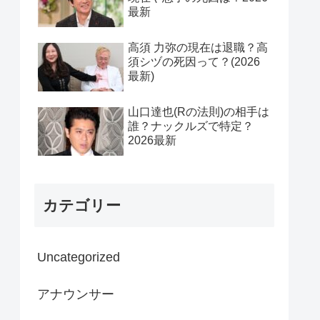
最新
高須 力弥の現在は退職？高
須シヅの死因って？(2026
最新)
山口達也(Rの法則)の相手は
誰？ナックルズで特定？
2026最新
カテゴリー
Uncategorized
アナウンサー