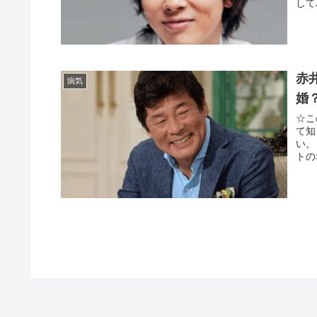
して
赤
病気
婚？
☆こ
て知
い。
トの