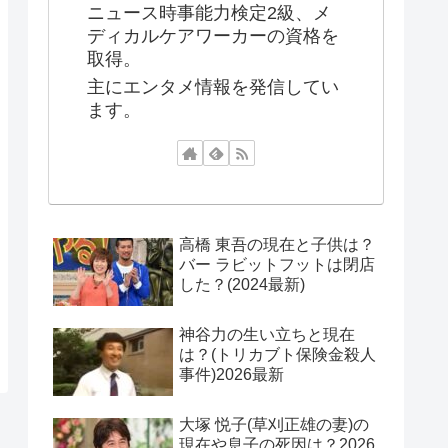
ニュース時事能力検定2級、メ
ディカルケアワーカーの資格を
取得。
主にエンタメ情報を発信してい
ます。
高橋 東吾の現在と子供は？
バー ラビットフットは閉店
した？(2024最新)
神谷力の生い立ちと現在
は？(トリカブト保険金殺人
事件)2026最新
大塚 悦子(草刈正雄の妻)の
現在や息子の死因は？2026