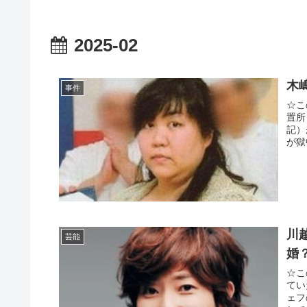
2025-02
木
事件
☆こ
置所
記）
が獄
川
芸能
婚？
☆こ
てい
ェフ