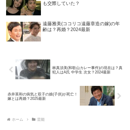
も交際していた？
遠藤雅美(ココリコ遠藤章造の嫁)の年
齢は？再婚？2024最新
林真須美(和歌山カレー事件)の現在は？真
犯人はA氏 中学生 次女？2024最新
赤井英和の病気と双子の娘(子供)が死亡！
嫁とは再婚？2025最新
ホーム
芸能