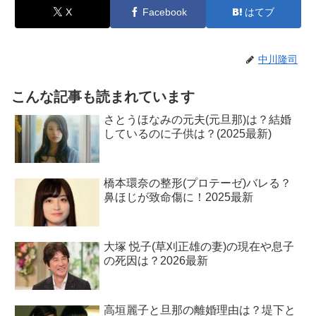
X
Facebook
はてブ
中川隆司
こんな記事も読まれています
さとうほなみの元夫(元旦那)は？結婚
しているのに子供は？(2025最新)
橋本環奈の整形(プロテーゼ)バレる？
鼻ほじが致命傷に！2025最新
大塚 悦子(草刈正雄の妻)の現在や息子
の死因は？2026最新
高垣麗子と旦那の離婚理由は？堤下と