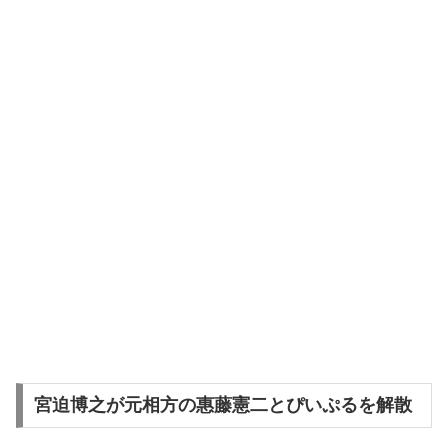
宮迫博之が元相方の惠藤憲二とぴいぷるを解散