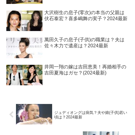
大沢樹生の息子(零次)の本当の父親は
伏石泰宏？喜多嶋舞の実子？2024最新
萬田久子の息子(子供)の職業は？夫は
佐々木力で遺産は？2024最新
井岡一翔の嫁は吉田恵美！再婚相手の
吉田夏海はガセ？(2024最新)
ジュディオングは病気？夫や娘(子供)若い
頃は？2024最新