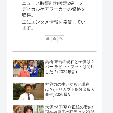
ニュース時事能力検定2級、メ
ディカルケアワーカーの資格を
取得。
主にエンタメ情報を発信してい
ます。
高橋 東吾の現在と子供は？
バー ラビットフットは閉店
した？(2024最新)
神谷力の生い立ちと現在
は？(トリカブト保険金殺人
事件)2026最新
大塚 悦子(草刈正雄の妻)の
現在や息子の死因は？2026