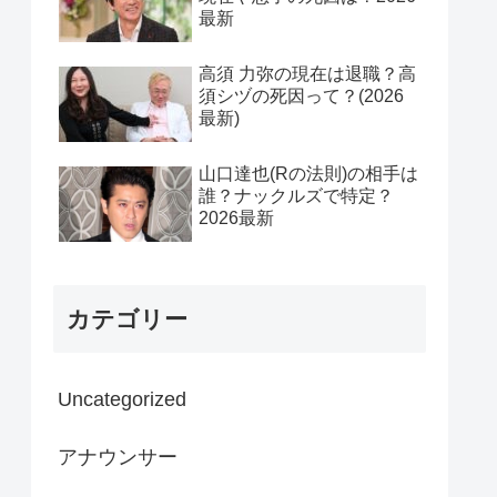
最新
高須 力弥の現在は退職？高
須シヅの死因って？(2026
最新)
山口達也(Rの法則)の相手は
誰？ナックルズで特定？
2026最新
カテゴリー
Uncategorized
アナウンサー