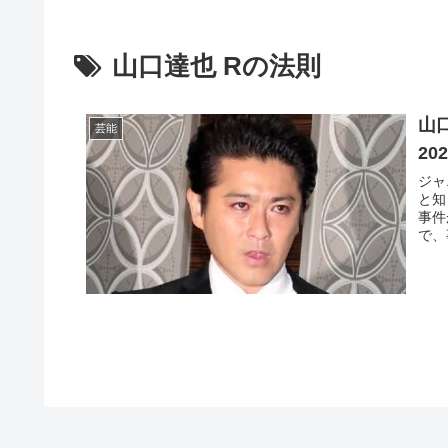
山口達也 Rの法則
山
芸能
20
ジャ
と知
事件
で、