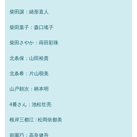
柴田譲：緒形直人
柴田葉子：森口瑤子
柴田さやか：蒔田彩珠
北条保：山田裕貴
北条希：片山萌美
山戸頼次：柄本明
4番さん：池松壮亮
根岸三都江 : 松岡依都美
前園巧：高良健吾