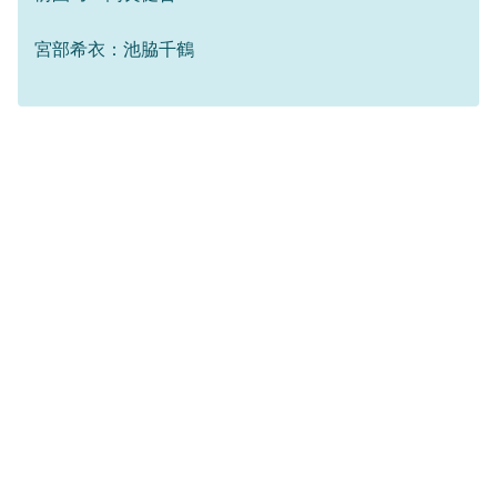
宮部希衣：池脇千鶴