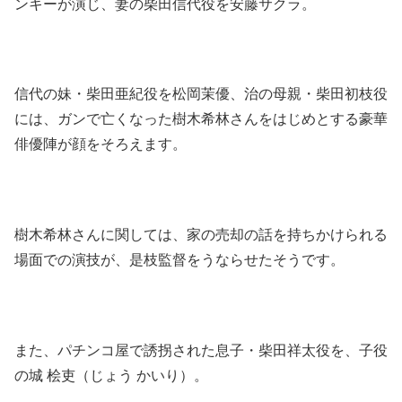
ンキーが演じ、妻の柴田信代役を安藤サクラ。
信代の妹・柴田亜紀役を松岡茉優、治の母親・柴田初枝役
には、ガンで亡くなった樹木希林さんをはじめとする豪華
俳優陣が顔をそろえます。
樹木希林さんに関しては、家の売却の話を持ちかけられる
場面での演技が、是枝監督をうならせたそうです。
また、パチンコ屋で誘拐された息子・柴田祥太役を、子役
の城 桧吏（じょう かいり）。